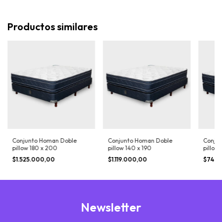
Productos similares
Conjunto Homan Doble
Conjunto Homan Doble
Conju
pillow 180 x 200
pillow 140 x 190
pillow
$1.525.000,00
$1.119.000,00
$745.
Newsletter