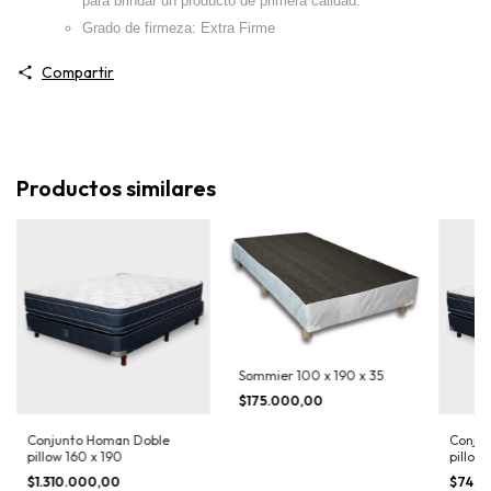
para brindar un producto de primera calidad.
Grado de firmeza: Extra Firme
Compartir
Productos similares
Sommier 100 x 190 x 35
$175.000,00
Conjunto Homan Doble
Conju
pillow 160 x 190
pillow
$1.310.000,00
$745.